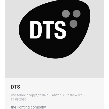
DTS
Световое оборудование
Автор:
euroshow-wp
31.08.2020
the lighting company