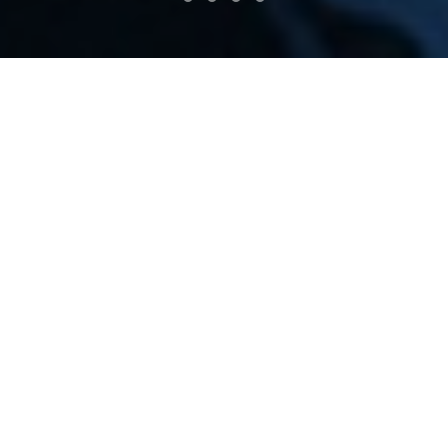
Есть Ваши Желания и Наши
возможности
Здравствуйте, дорогие друзья, уважаемые партнеры,
наши потенциальные заказчики и просто посетители
сайта!
Всегда рады видеть Вас на наших страничках.
Так, Ваш интерес к ним – это, прежде всего,
подтверждение тому, что работа компании не
напрасна.