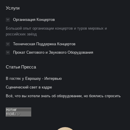
Facebook
YouTube
Instagram
Услуги
открывается
открывается
открывается
в
в
в
Организация Концертов
новом
новом
новом
Большой опыт организации концертов и туров мировых и
окне
окне
окне
российских звёзд
Техническая Поддержка Концертов
Прокат Светового и Звукового Оборудования
Статьи Пресса
В гостях у Еврошоу - Интервью
Сценический свет в кадре
Всё, что вы хотели знать об оборудовании, но боялись спросить