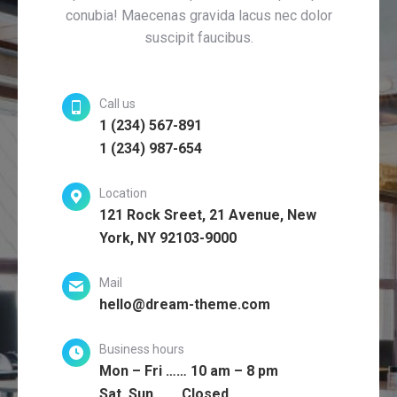
conubia! Maecenas gravida lacus nec dolor
suscipit faucibus.
Call us
1 (234) 567-891
1 (234) 987-654
Location
121 Rock Sreet, 21 Avenue, New
York, NY 92103-9000
Mail
hello@dream-theme.com
Business hours
Mon – Fri …… 10 am – 8 pm
Sat, Sun …… Closed