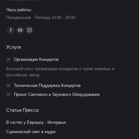
Часы работы:
Понедельник - Пятница 10:00 - 18:00
Ищите нас:
Страница
Страница
Страница
Facebook
YouTube
Instagram
Услуги
открывается
открывается
открывается
в
в
в
Организация Концертов
новом
новом
новом
Большой опыт организации концертов и туров мировых и
окне
окне
окне
российских звёзд
Техническая Поддержка Концертов
Прокат Светового и Звукового Оборудования
Статьи Пресса
В гостях у Еврошоу - Интервью
Сценический свет в кадре