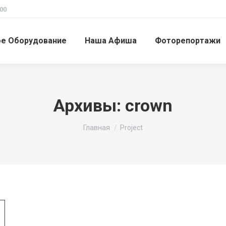
00
ое Оборудование
Наша Афиша
Фоторепортажи
Архивы:
crown
Вы здесь:
Главная
Project