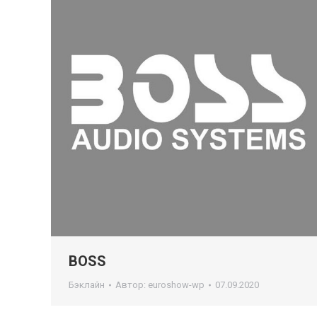
BOSS
Бэклайн
Автор:
euroshow-wp
07.09.2020