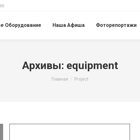
00
ое Оборудование
Наша Афиша
Фоторепортажи
Архивы:
equipment
Вы здесь:
Главная
Project