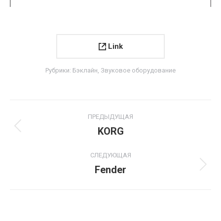
Link
Рубрики:
Бэклайн
,
Звуковое оборудование
Project
ПРЕДЫДУЩАЯ
navigation
KORG
Previous
project:
СЛЕДУЮЩАЯ
Fender
Next
project: