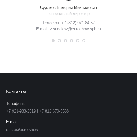
Судаков Валерий Михайлович
Генеральный директор
Телефон: +7 (812) 971-84-57
E-mail: v.sudakov@euroshow-spb.ru
Контакты
Телефоны:
+7 921-933-2519 | +7 812 670-5588
E-mail:
office@euro.show