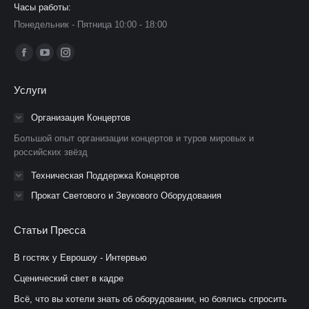
Часы работы:
Понедельник - Пятница 10:00 - 18:00
Ищите нас:
Страница
Страница
Страница
Facebook
YouTube
Instagram
Услуги
открывается
открывается
открывается
в
в
в
Организация Концертов
новом
новом
новом
Большой опыт организации концертов и туров мировых и
окне
окне
окне
российских звёзд
Техническая Поддержка Концертов
Прокат Светового и Звукового Оборудования
Статьи Пресса
В гостях у Еврошоу - Интервью
Сценический свет в кадре
Всё, что вы хотели знать об оборудовании, но боялись спросить