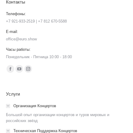
Контакты
Телефоны:
+7 921-933-2519 | +7 812 670-5588
E-mail:
office@euro.show
Часы работы:
Понедельник - Пятница 10:00 - 18:00
Ищите нас:
Страница
Страница
Страница
Facebook
YouTube
Instagram
открывается
открывается
открывается
Услуги
в
в
в
новом
новом
новом
Организация Концертов
окне
окне
окне
Большой опыт организации концертов и туров мировых и
российских звёзд
Техническая Поддержка Концертов