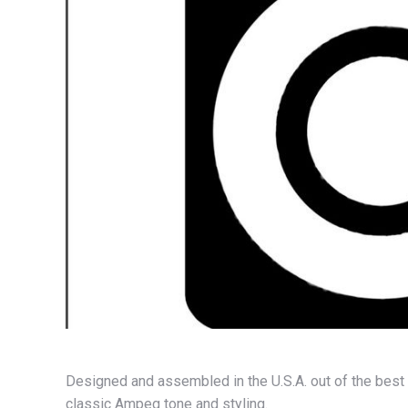
Designed and assembled in the U.S.A. out of the best
classic Ampeg tone and styling.