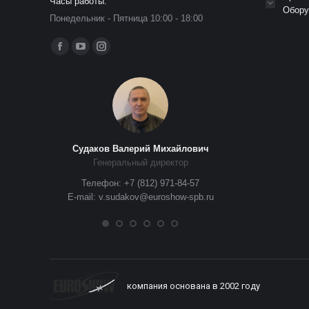
Часы работы:
Обору
Понедельник - Пятница 10:00 - 18:00
Ищите нас:
Страница
Страница
Страница
Facebook
YouTube
Instagram
открывается
открывается
открывается
в
в
в
новом
новом
новом
окне
окне
окне
Судаков Валерий Михайлович
Окунев Евг
Генеральный директор
Заместитель ге
 доб.1008
Телефон: +7 (812) 971-84-57
Сценические кон
E-mail: v.sudakov@euroshow-spb.ru
п
.show
Телефоны: +
+7 (9
E-mail: e.oku
компания основана в 2002 году