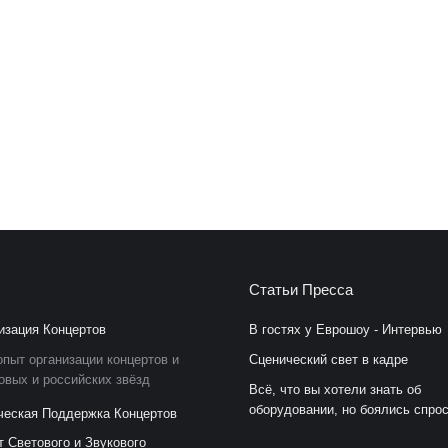
Бледных Елена Александровна
Григорьев Ар
Фотограф компании
Администрат
Сайт: www.lenreport.ru
Телефон: +7 (812) 670-5
E-mail: elena-blednykh@yandex.ru
E-mail: a.grigoriev@
Статьи Пресса
изация Концертов
В гостях у Еврошоу - Интервью
пыт организации концертов и
Сценический свет в кадре
овых и российских звёзд
Всё, что вы хотели знать об
оборудовании, но боялись спро
ческая Поддержка Концертов
т Светового и Звукового