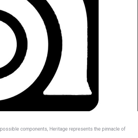
 possible components, Heritage represents the pinnacle of