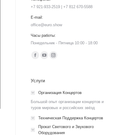
+7 921-933-2519 | +7 812 670-5588
E-mail:
office@euro.show
Часы работы:
Понедельник - Пятница 10:00 - 18:00
Ищите нас:
Страница
Страница
Страница
Facebook
YouTube
Instagram
открывается
открывается
открывается
Услуги
в
в
в
новом
новом
новом
Организация Концертов
окне
окне
окне
Большой опыт организации концертов и
туров мировых и российских звёзд
Техническая Поддержка Концертов
Прокат Светового и Звукового
Оборудования