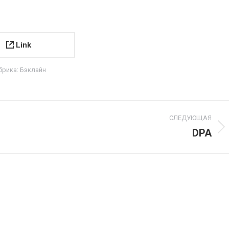
Link
брика:
Бэклайн
СЛЕДУЮЩАЯ
DPA
Next
project: