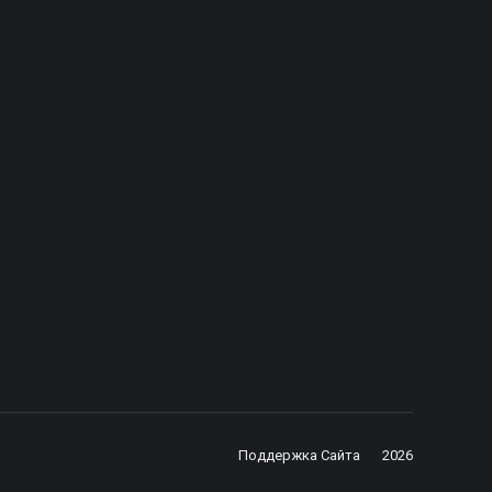
Лосева Екатерина
Бледных Елена Александров
Менеджер проектов
Фотограф компании
ефон: +7 (812) 670-55-88 доб.1010
Сайт: www.lenreport.ru
E-mail: e.loseva@euro.show
E-mail: elena-blednykh@yandex.
Поддержка Сайта
2026