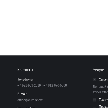
Лосева Екатерина
Менеджер проектов
Телефон: +7 (812) 670-55-88 доб.1010
E-mail: e.loseva@euro.show
Контакты
Услуги
Телефоны:
Орган
+7 921-933-2519 | +7 812 670-5588
Большой о
туров мир
E-mail:
Техни
office@euro.show
Прока