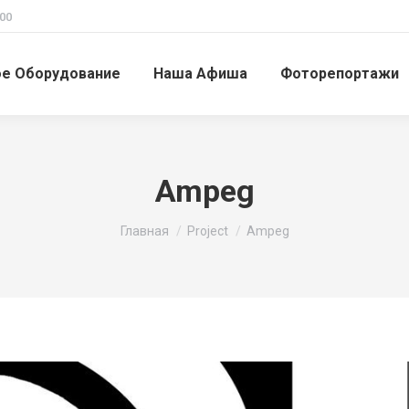
00
ое Оборудование
Наша Афиша
Фоторепортажи
Ampeg
Вы здесь:
Главная
Project
Ampeg