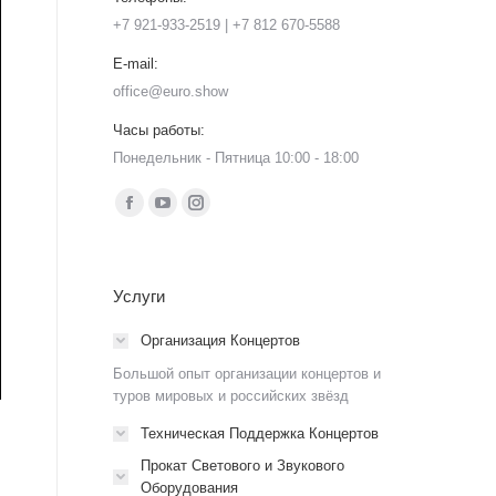
+7 921-933-2519 | +7 812 670-5588
E-mail:
office@euro.show
Часы работы:
Понедельник - Пятница 10:00 - 18:00
Ищите нас:
Страница
Страница
Страница
Facebook
YouTube
Instagram
открывается
открывается
открывается
Услуги
в
в
в
новом
новом
новом
Организация Концертов
окне
окне
окне
Большой опыт организации концертов и
туров мировых и российских звёзд
Техническая Поддержка Концертов
Прокат Светового и Звукового
Оборудования