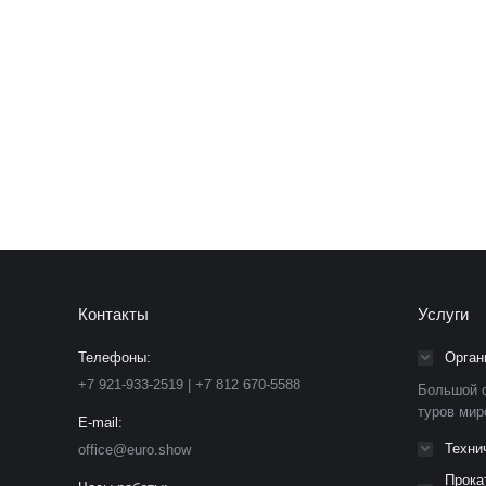
Лосева Екатерина
Менеджер проектов
Телефон: +7 (812) 670-55-88 доб.1010
E-mail: e.loseva@euro.show
Контакты
Услуги
Телефоны:
Орган
+7 921-933-2519 | +7 812 670-5588
Большой о
туров мир
E-mail:
Техни
office@euro.show
Прока