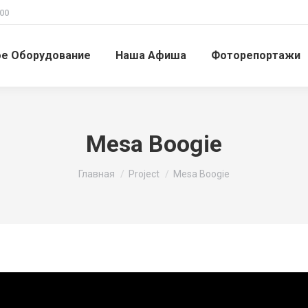
00
ое Оборудование
Наша Афиша
Фоторепортажи
Mesa Boogie
Вы здесь:
Главная
Project
Mesa Boogie