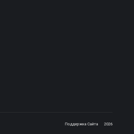
Лосева Екатерина
Бледных Елена Александров
Менеджер проектов
Фотограф компании
ефон: +7 (812) 670-55-88 доб.1010
Сайт: www.lenreport.ru
E-mail: e.loseva@euro.show
E-mail: elena-blednykh@yandex.
Поддержка Сайта
2026