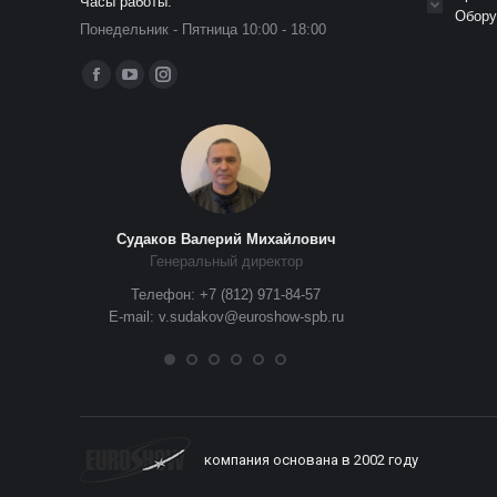
Часы работы:
Обору
Понедельник - Пятница 10:00 - 18:00
Ищите нас:
Страница
Страница
Страница
Facebook
YouTube
Instagram
открывается
открывается
открывается
в
в
в
новом
новом
новом
окне
окне
окне
Судаков Валерий Михайлович
Окунев Евг
Генеральный директор
Заместитель ге
 доб.1008
Телефон: +7 (812) 971-84-57
Сценические кон
E-mail: v.sudakov@euroshow-spb.ru
п
.show
Телефоны: +
+7 (9
E-mail: e.oku
компания основана в 2002 году