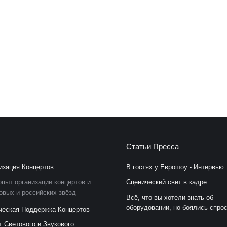
Бледных Елена Александровна
Григорьев Ар
Фотограф компании
Администрат
Сайт: www.lenreport.ru
Телефон: +7 (812) 670-5
E-mail: elena-blednykh@yandex.ru
E-mail: a.grigoriev@
Статьи Пресса
изация Концертов
В гостях у Еврошоу - Интервью
пыт организации концертов и
Сценический свет в кадре
овых и российских звёзд
Всё, что вы хотели знать об
оборудовании, но боялись спро
ческая Поддержка Концертов
т Светового и Звукового