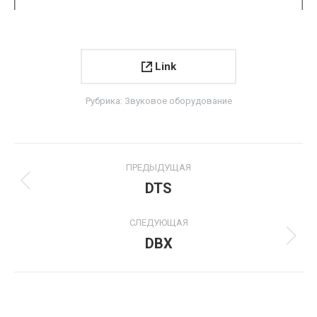
Link
Рубрика:
Звуковое оборудование
Project
ПРЕДЫДУЩАЯ
navigation
DTS
Previous
project:
СЛЕДУЮЩАЯ
DBX
Next
project: