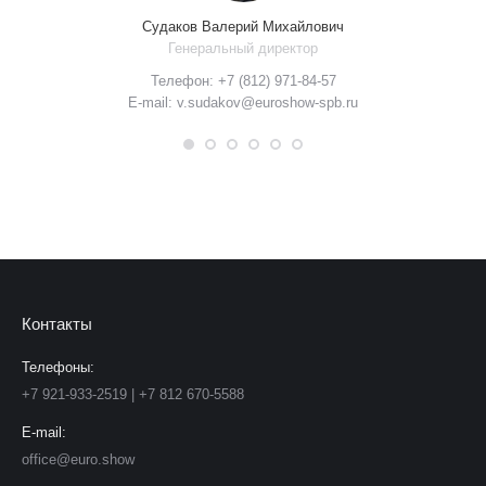
Судаков Валерий Михайлович
Генеральный директор
Телефон: +7 (812) 971-84-57
E-mail: v.sudakov@euroshow-spb.ru
Контакты
Телефоны:
+7 921-933-2519 | +7 812 670-5588
E-mail:
office@euro.show