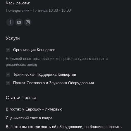
Часы работы:
Понедельник - Пятница 10:00 - 18:00
Ищите нас:
Страница
Страница
Страница
Facebook
YouTube
Instagram
Услуги
открывается
открывается
открывается
в
в
в
Организация Концертов
новом
новом
новом
Большой опыт организации концертов и туров мировых и
окне
окне
окне
российских звёзд
Техническая Поддержка Концертов
Прокат Светового и Звукового Оборудования
Статьи Пресса
В гостях у Еврошоу - Интервью
Сценический свет в кадре
Всё, что вы хотели знать об оборудовании, но боялись спросить