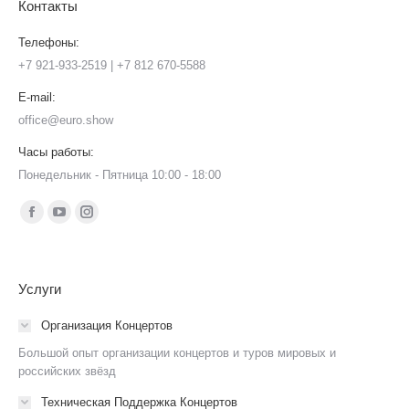
Контакты
Телефоны:
+7 921-933-2519 | +7 812 670-5588
E-mail:
office@euro.show
Часы работы:
Понедельник - Пятница 10:00 - 18:00
Ищите нас:
Страница
Страница
Страница
Facebook
YouTube
Instagram
открывается
открывается
открывается
Услуги
в
в
в
новом
новом
новом
Организация Концертов
окне
окне
окне
Большой опыт организации концертов и туров мировых и
российских звёзд
Техническая Поддержка Концертов