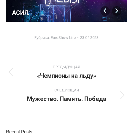
АСИЯ.
Рубрика:
EuroShow Life
23.04.2023
Навигация
ПРЕДЫДУЩАЯ
по
«Чемпионы на льду»
Предыдущий
альбом:
альбомам
СЛЕДУЮЩАЯ
Мужество. Память. Победа
Следующий
альбом:
Recent Posts