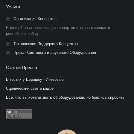
Facebook
YouTube
Instagram
Услуги
открывается
открывается
открывается
в
в
в
Организация Концертов
новом
новом
новом
Большой опыт организации концертов и туров мировых и
окне
окне
окне
российских звёзд
Техническая Поддержка Концертов
Прокат Светового и Звукового Оборудования
Статьи Пресса
В гостях у Еврошоу - Интервью
Сценический свет в кадре
Всё, что вы хотели знать об оборудовании, но боялись спросить