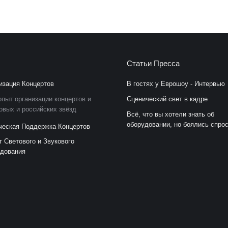
Статьи Пресса
изация Концертов
В гостях у Еврошоу - Интервью
пыт организации концертов и
Сценический свет в кадре
овых и российских звёзд
Всё, что вы хотели знать об
оборудовании, но боялись спро
ческая Поддержка Концертов
т Светового и Звукового
дования