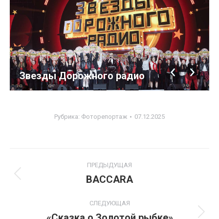
Звезды Дорожного радио
Рубрика:
Фоторепортаж
07.12.2025
Навигация
ПРЕДЫДУЩАЯ
по
BACCARA
Предыдущий
альбом:
альбомам
СЛЕДУЮЩАЯ
«Сказка о Золотой рыбке»
Следующий