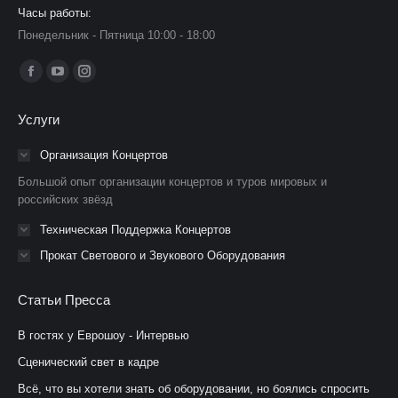
Часы работы:
Понедельник - Пятница 10:00 - 18:00
Ищите нас:
Страница
Страница
Страница
Facebook
YouTube
Instagram
Услуги
открывается
открывается
открывается
в
в
в
Организация Концертов
новом
новом
новом
Большой опыт организации концертов и туров мировых и
окне
окне
окне
российских звёзд
Техническая Поддержка Концертов
Прокат Светового и Звукового Оборудования
Статьи Пресса
В гостях у Еврошоу - Интервью
Сценический свет в кадре
Всё, что вы хотели знать об оборудовании, но боялись спросить