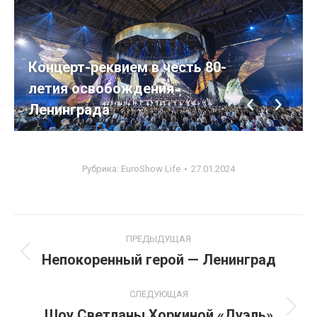
Концерт-реквием в честь 80-
летия освобождения
Ленинграда
Рубрика:
EuroShow Life
27.01.2024
Навигация
ПРЕДЫДУЩАЯ
по
Непокоренный герой — Ленинград
Предыдущий
альбом:
альбомам
СЛЕДУЮЩАЯ
Шоу Светланы Хоркиной «Дуэль»
Следующий