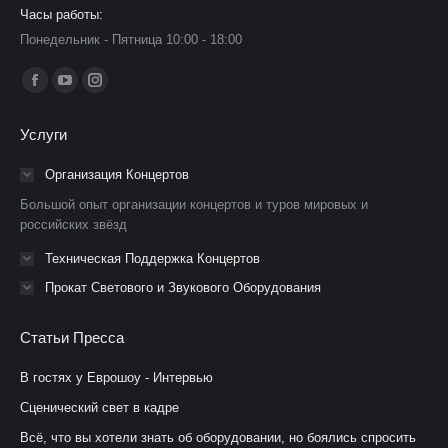
Часы работы:
Понедельник - Пятница 10:00 - 18:00
Ищите нас:
Страница
Страница
Страница
Facebook
YouTube
Instagram
Услуги
открывается
открывается
открывается
в
в
в
Организация Концертов
новом
новом
новом
Большой опыт организации концертов и туров мировых и
окне
окне
окне
российских звёзд
Техническая Поддержка Концертов
Прокат Светового и Звукового Оборудования
Статьи Пресса
В гостях у Еврошоу - Интервью
Сценический свет в кадре
Всё, что вы хотели знать об оборудовании, но боялись спросить