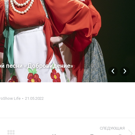
й песни «Добровидение»
roShow Life
21.05.2022
СЛЕДУЮЩАЯ