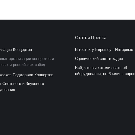
Статьи Пресса
изация Концертов
В гостях у Еврошоу - Интервью
пыт организации концертов и
Сценический свет в кадре
овых и российских звёзд
Всё, что вы хотели знать об
оборудовании, но боялись спро
ческая Поддержка Концертов
т Светового и Звукового
дования