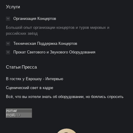
Facebook
YouTube
Instagram
Услуги
открывается
открывается
открывается
в
в
в
Организация Концертов
новом
новом
новом
Большой опыт организации концертов и туров мировых и
окне
окне
окне
российских звёзд
Техническая Поддержка Концертов
Прокат Светового и Звукового Оборудования
Статьи Пресса
В гостях у Еврошоу - Интервью
Сценический свет в кадре
Всё, что вы хотели знать об оборудовании, но боялись спросить