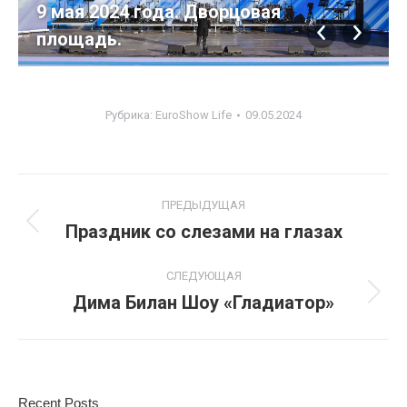
9 мая 2024 года. Дворцовая
площадь.
Рубрика:
EuroShow Life
09.05.2024
Навигация
ПРЕДЫДУЩАЯ
по
Праздник со слезами на глазах
Предыдущий
альбом:
альбомам
СЛЕДУЮЩАЯ
Дима Билан Шоу «Гладиатор»
Следующий
альбом:
Recent Posts