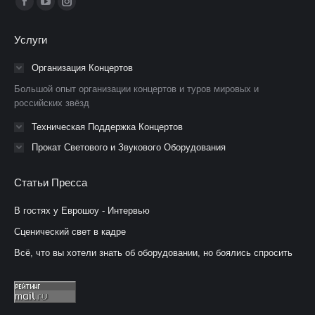
Страница
Страница
Страница
Facebook
YouTube
Instagram
Услуги
открывается
открывается
открывается
в
в
в
Организация Концертов
новом
новом
новом
Большой опыт организации концертов и туров мировых и
окне
окне
окне
российских звёзд
Техническая Поддержка Концертов
Прокат Светового и Звукового Оборудования
Статьи Пресса
В гостях у Еврошоу - Интервью
Сценический свет в кадре
Всё, что вы хотели знать об оборудовании, но боялись спросить