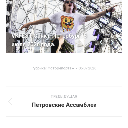
VKFEST Санкт-Петербург. 5
июля 2026 года.
Рубрика:
Фоторепортаж
05.07.2026
Навигация
ПРЕДЫДУЩАЯ
по
Петровские Ассамблеи
Предыдущий
альбом:
альбомам