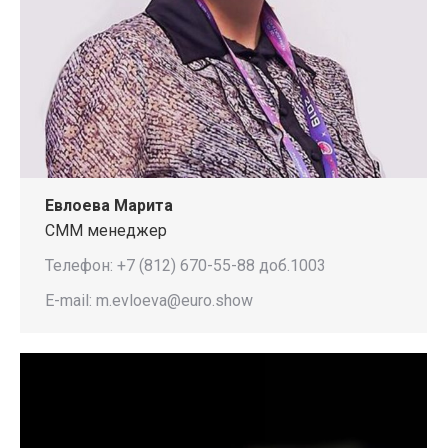
Евлоева Марита
СММ менеджер
Телефон: +7 (812) 670-55-88 доб.1003
E-mail: m.evloeva@euro.show