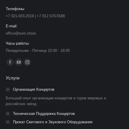
Телефоны:
+7 921-933-2519 | +7 812 670-5588
E-mail:
office@euro.show
Часы работы:
Понедельник - Пятница 10:00 - 18:00
Ищите нас:
Страница
Страница
Страница
Facebook
YouTube
Instagram
Услуги
открывается
открывается
открывается
в
в
в
Организация Концертов
новом
новом
новом
Большой опыт организации концертов и туров мировых и
окне
окне
окне
российских звёзд
Техническая Поддержка Концертов
Прокат Светового и Звукового Оборудования