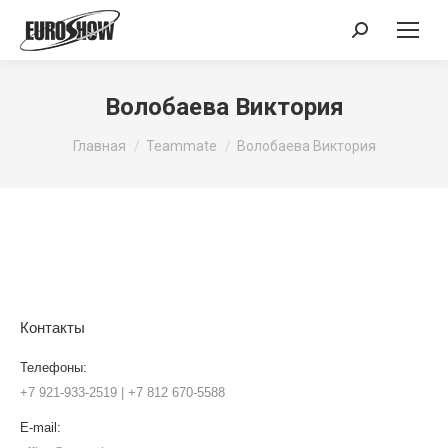
Поиск:
Волобаева Виктория
Вы здесь:
Главная
Teammate
Волобаева Виктория
Контакты
Телефоны:
+7 921-933-2519 | +7 812 670-5588
E-mail: