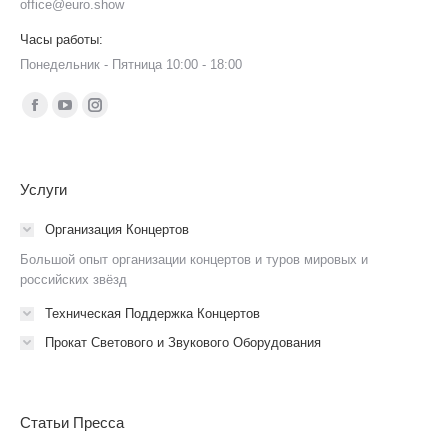
office@euro.show
Часы работы:
Понедельник - Пятница 10:00 - 18:00
Ищите нас:
Страница
Страница
Страница
Facebook
YouTube
Instagram
открывается
открывается
открывается
Услуги
в
в
в
новом
новом
новом
Организация Концертов
окне
окне
окне
Большой опыт организации концертов и туров мировых и
российских звёзд
Техническая Поддержка Концертов
Прокат Светового и Звукового Оборудования
Статьи Пресса