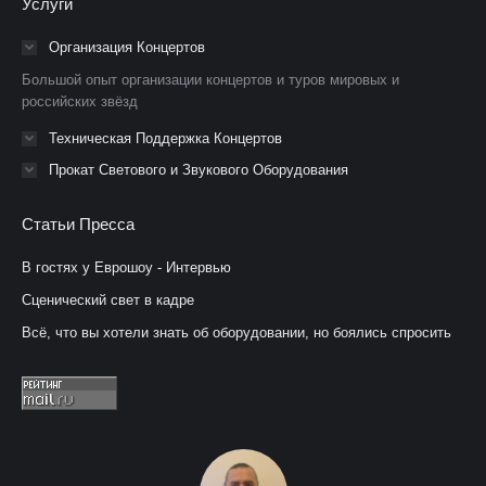
Услуги
открывается
открывается
открывается
в
в
в
Организация Концертов
новом
новом
новом
Большой опыт организации концертов и туров мировых и
окне
окне
окне
российских звёзд
Техническая Поддержка Концертов
Прокат Светового и Звукового Оборудования
Статьи Пресса
В гостях у Еврошоу - Интервью
Сценический свет в кадре
Всё, что вы хотели знать об оборудовании, но боялись спросить