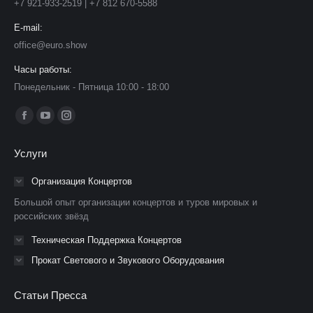
+7 921-933-2519 | +7 812 670-5588
E-mail:
office@euro.show
Часы работы:
Понедельник - Пятница 10:00 - 18:00
Ищите нас:
Страница
Страница
Страница
Facebook
YouTube
Instagram
Услуги
открывается
открывается
открывается
в
в
в
Организация Концертов
новом
новом
новом
Большой опыт организации концертов и туров мировых и
окне
окне
окне
российских звёзд
Техническая Поддержка Концертов
Прокат Светового и Звукового Оборудования
Статьи Пресса