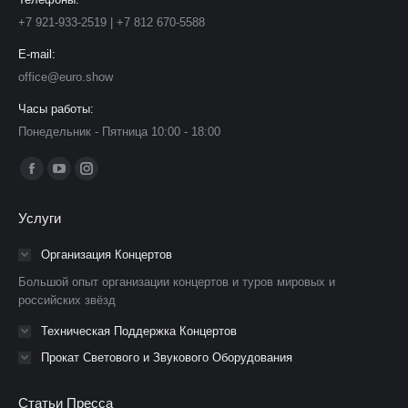
+7 921-933-2519 | +7 812 670-5588
E-mail:
office@euro.show
Часы работы:
Понедельник - Пятница 10:00 - 18:00
Ищите нас:
Страница
Страница
Страница
Facebook
YouTube
Instagram
Услуги
открывается
открывается
открывается
в
в
в
Организация Концертов
новом
новом
новом
Большой опыт организации концертов и туров мировых и
окне
окне
окне
российских звёзд
Техническая Поддержка Концертов
Прокат Светового и Звукового Оборудования
Статьи Пресса