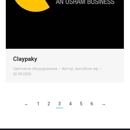
Claypaky
Световое оборудование
Автор:
euroshow-wp
02.09.2020
←
1
2
3
4
5
6
→