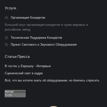
Facebook
YouTube
Instagram
Услуги
открывается
открывается
открывается
в
в
в
Организация Концертов
новом
новом
новом
Большой опыт организации концертов и туров мировых и
окне
окне
окне
российских звёзд
Техническая Поддержка Концертов
Прокат Светового и Звукового Оборудования
Статьи Пресса
В гостях у Еврошоу - Интервью
Сценический свет в кадре
Всё, что вы хотели знать об оборудовании, но боялись спросить