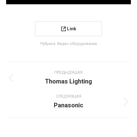
Link
Рубрика:
Видео оборудование
Project
ПРЕДЫДУЩАЯ
navigation
Thomas Lighting
Previous
project:
СЛЕДУЮЩАЯ
Panasonic
Next
project: