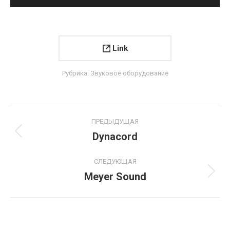
Link
Рубрика:
Звуковое оборудование
Project
ПРЕДЫДУЩАЯ
navigation
Dynacord
Previous
project:
СЛЕДУЮЩАЯ
Meyer Sound
Next
project: