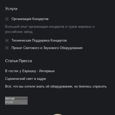
Facebook
YouTube
Instagram
Услуги
открывается
открывается
открывается
в
в
в
Организация Концертов
новом
новом
новом
Большой опыт организации концертов и туров мировых и
окне
окне
окне
российских звёзд
Техническая Поддержка Концертов
Прокат Светового и Звукового Оборудования
Статьи Пресса
В гостях у Еврошоу - Интервью
Сценический свет в кадре
Всё, что вы хотели знать об оборудовании, но боялись спросить