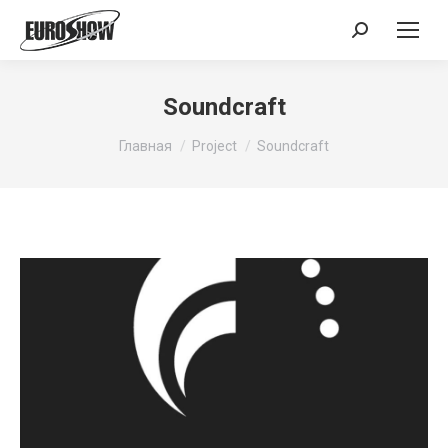
Поиск:
Soundcraft
Вы здесь:
Главная
Project
Soundcraft