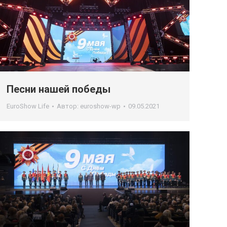
Песни нашей победы
EuroShow Life
Автор:
euroshow-wp
09.05.2021