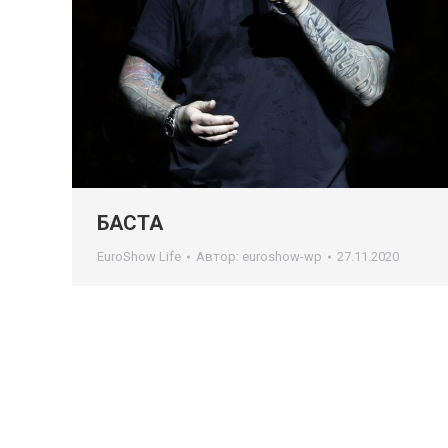
БАСТА
EuroShow Life
Автор:
euroshow-wp
27.11.2020