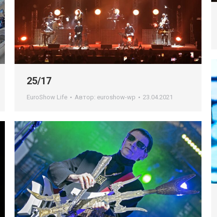
25/17
EuroShow Life
Автор:
euroshow-wp
23.04.2021