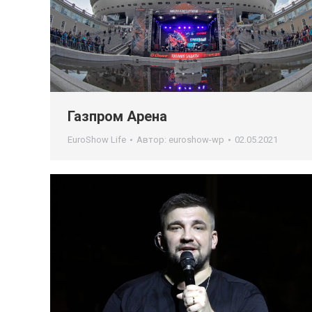
Газпром Арена
EuroShow Life
Автор:
euroshow-wp
02.05.2021