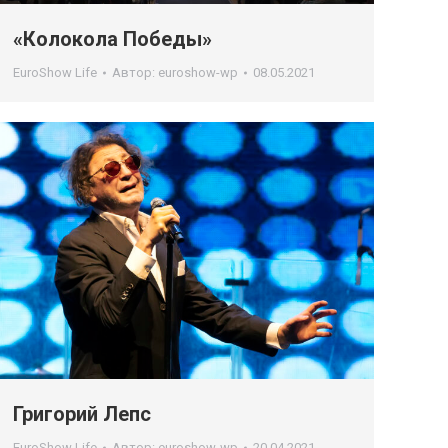
«Колокола Победы»
EuroShow Life
Автор:
euroshow-wp
08.05.2021
Григорий Лепс
EuroShow Life
Автор:
euroshow-wp
20.04.2021