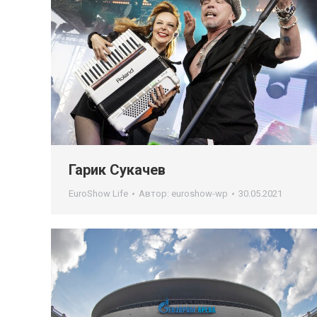
Гарик Сукачев
EuroShow Life
Автор:
euroshow-wp
30.05.2021