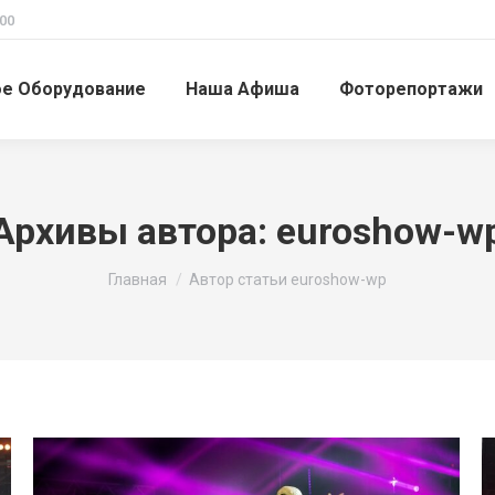
00
ое Оборудование
Наша Афиша
Фоторепортажи
Архивы автора:
euroshow-w
Вы здесь:
Главная
Автор статьи euroshow-wp