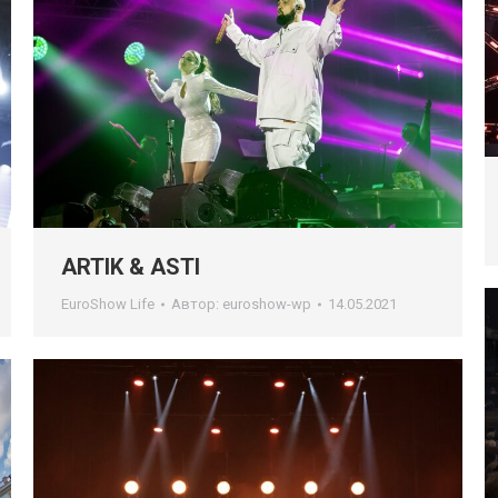
ARTIK & ASTI
EuroShow Life
Автор:
euroshow-wp
14.05.2021