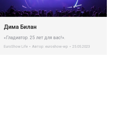
Дима Билан
«Гладиатор. 25 лет для вас!».
EuroShow Life
Автор:
euroshow-wp
25.05.2023