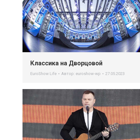
Классика на Дворцовой
EuroShow Life
Автор:
euroshow-wp
27.05.2023