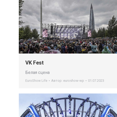
VK Fest
Белая сцена
EuroShow Life
Автор:
euroshow-wp
01.07.2023