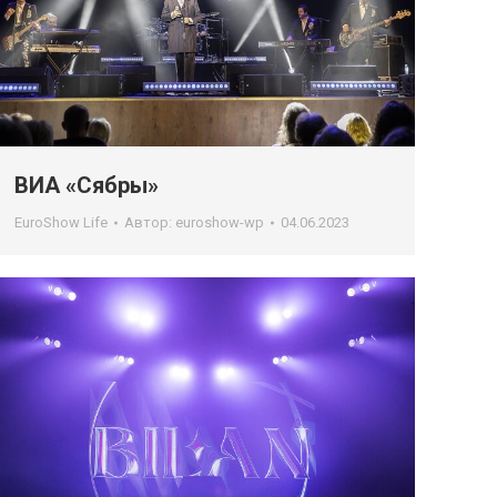
ВИА «Сябры»
EuroShow Life
Автор:
euroshow-wp
04.06.2023