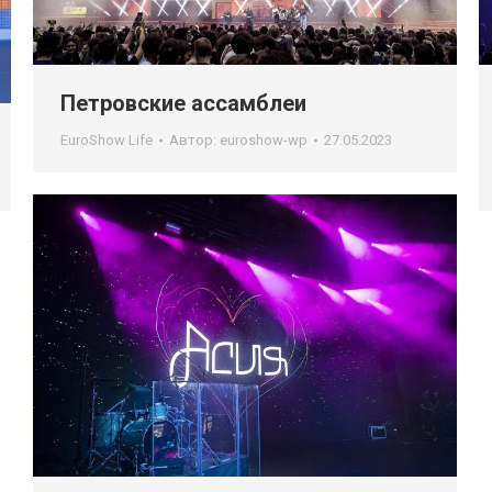
Петровские ассамблеи
EuroShow Life
Автор:
euroshow-wp
27.05.2023