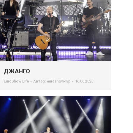
ДЖАНГО
EuroShow Life
Автор:
euroshow-wp
16.06.2023