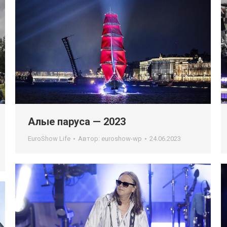
Алые паруса — 2023
EuroShow Life
Автор:
euroshow-wp
24.06.2023