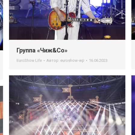
Группа «Чиж&Со»
EuroShow Life
Автор:
euroshow-wp
16.06.2023