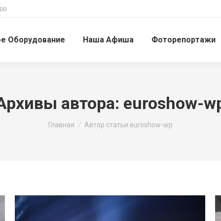
00
ое Оборудование
Наша Афиша
Фоторепортажи
Архивы автора:
euroshow-w
Вы здесь:
Главная
Автор статьи euroshow-wp