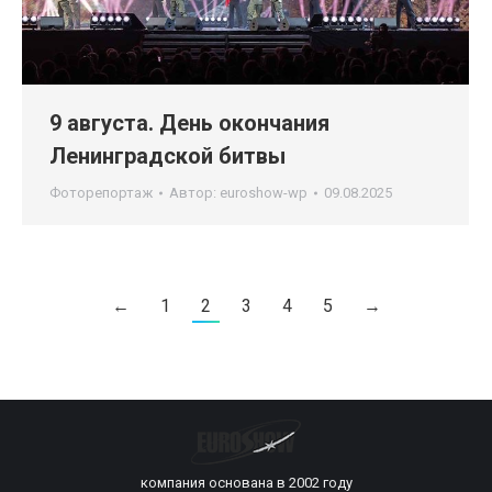
9 августа. День окончания
Ленинградской битвы
Фоторепортаж
Автор:
euroshow-wp
09.08.2025
←
1
2
3
4
5
→
компания основана в 2002 году