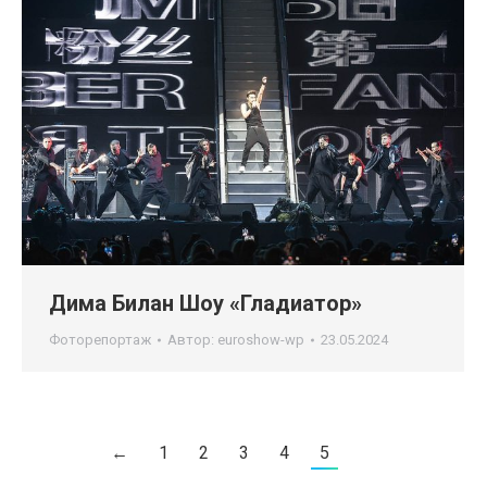
Дима Билан Шоу «Гладиатор»
Фоторепортаж
Автор:
euroshow-wp
23.05.2024
←
1
2
3
4
5