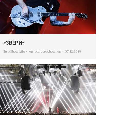
«ЗВЕРИ»
EuroShow Life
Автор:
euroshow-wp
07.12.2019