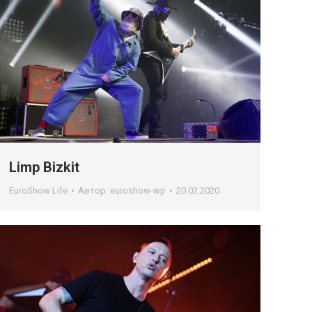
Limp Bizkit
EuroShow Life
Автор:
euroshow-wp
20.02.2020