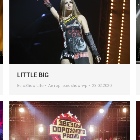
LITTLE BIG
EuroShow Life
Автор:
euroshow-wp
23.02.2020