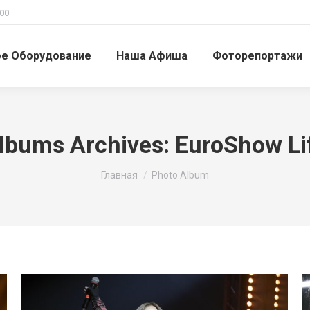
00
ое Оборудование
Наша Афиша
Фоторепортажи
lbums Archives:
EuroShow Li
Вы здесь:
Главная
Photo Album