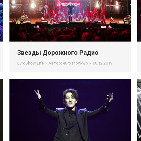
Звезды Дорожного Радио
EuroShow Life
Автор:
euroshow-wp
08.12.2019