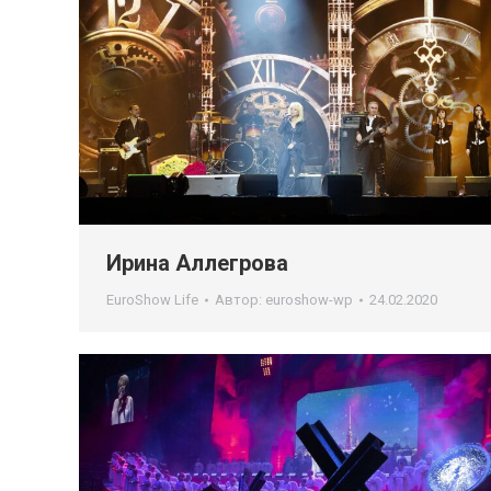
Ирина Аллегрова
EuroShow Life
Автор:
euroshow-wp
24.02.2020