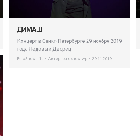
ДИМАШ
Концерт в Санкт-Петербурге 29 ноября 2019
года Ледовый Дворец
EuroShow Life
Автор:
euroshow-wp
29.11.2019