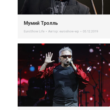
Мумий Тролль
EuroShow Life
Автор:
euroshow-wp
05.12.2019