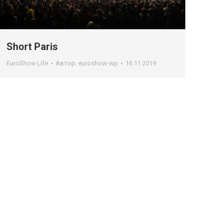
Short Paris
EuroShow Life
Автор:
euroshow-wp
16.11.2019