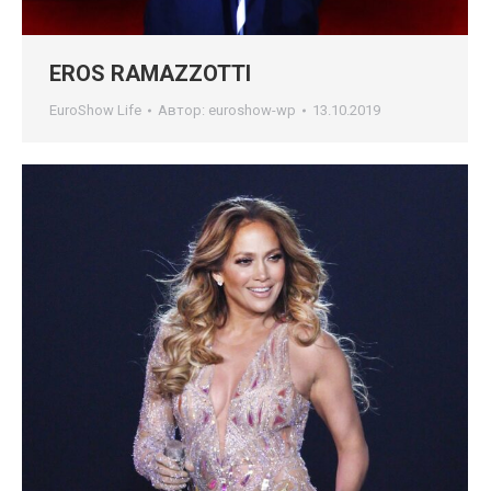
EROS RAMAZZOTTI
EuroShow Life
Автор:
euroshow-wp
13.10.2019