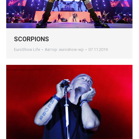
SCORPIONS
EuroShow Life
Автор:
euroshow-wp
07.11.2019