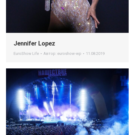
Jennifer Lopez
EuroShow Life
Автор:
euroshow-wp
11.08.2019