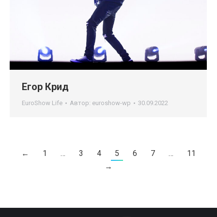
Егор Крид
EuroShow Life
Автор:
euroshow-wp
30.09.2022
←
1
…
3
4
5
6
7
…
11
→