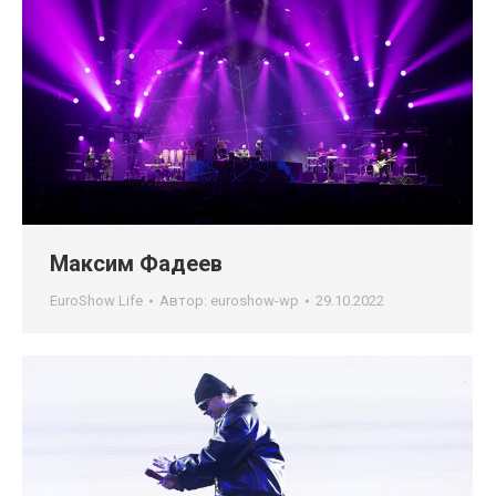
Максим Фадеев
EuroShow Life
Автор:
euroshow-wp
29.10.2022