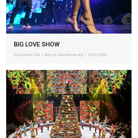
BIG LOVE SHOW
EuroShow Life
Автор:
euroshow-wp
10.02.2023