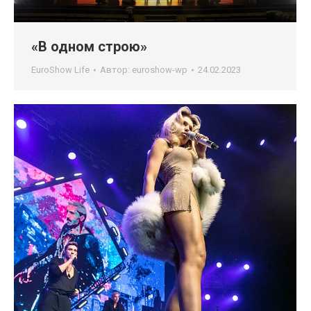
«В одном строю»
EuroShow Life
Автор:
euroshow-wp
24.02.2023