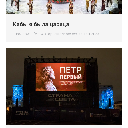
Кабы я была царица
EuroShow Life
Автор:
euroshow-wp
01.01.2023