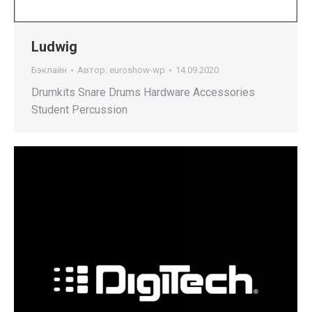
Ludwig
Бэклайн
Автор:
euroshow-wp
14.09.2020
Drumkits Snare Drums Hardware Accessories
Student Percussion