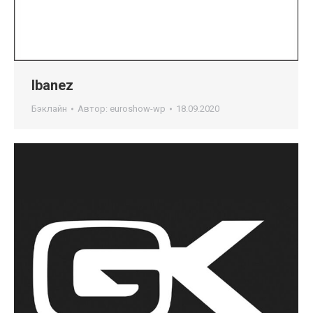
Ibanez
Бэклайн
Автор:
euroshow-wp
18.09.2020