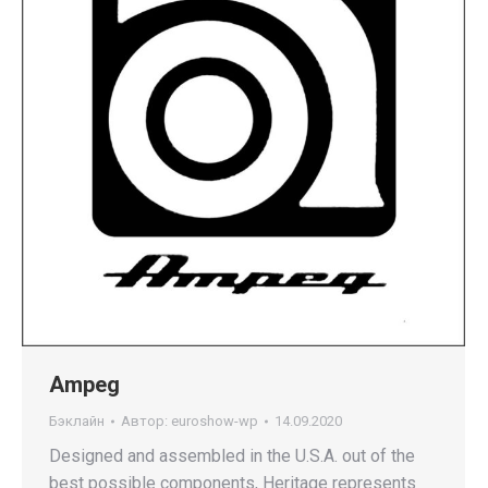
Ampeg
Бэклайн
Автор:
euroshow-wp
14.09.2020
Designed and assembled in the U.S.A. out of the
best possible components, Heritage represents