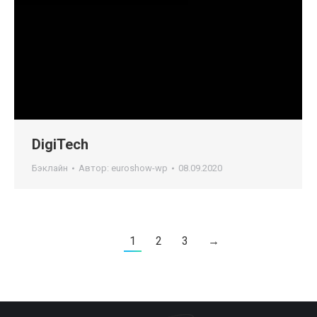
DigiTech
Бэклайн
Автор:
euroshow-wp
08.09.2020
1
2
3
→